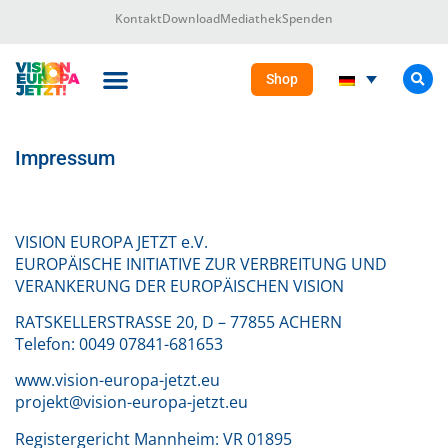
Kontakt
Download
Mediathek
Spenden
Shop
DIE VISION EUROPA
Das Projekt
Impressum
VISION EUROPA JETZT e.V.
EUROPÄISCHE INITIATIVE ZUR VERBREITUNG UND
VERANKERUNG DER EUROPÄISCHEN VISION
RATSKELLERSTRASSE 20, D – 77855 ACHERN
Telefon: 0049 07841-681653
www.vision-europa-jetzt.eu
projekt@vision-europa-jetzt.eu
Registergericht Mannheim: VR 01895